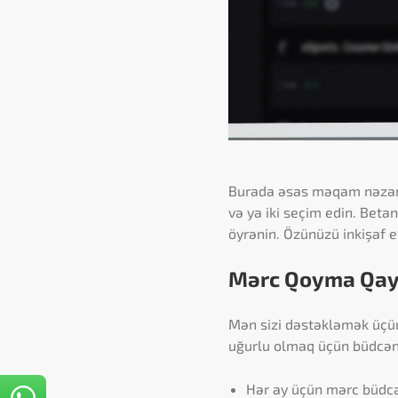
Burada əsas məqam nəzar
və ya iki seçim edin. Beta
öyrənin. Özünüzü inkişaf 
Mərc Qoyma Qayd
Mən sizi dəstəkləmək üçü
uğurlu olmaq üçün büdcəni
Hər ay üçün mərc büdcəs