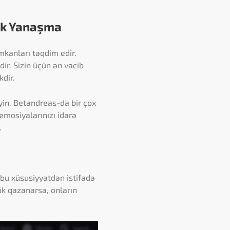
tik Yanaşma
mkanları təqdim edir.
ir. Sizin üçün ən vacib
dir.
əyin. Betandreas-da bir çox
emosiyalarınızı idarə
.
bu xüsusiyyətdən istifadə
ük qazanarsa, onların