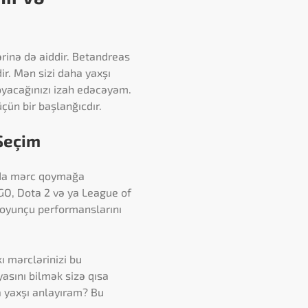
rinə də aiddir. Betandreas
r. Mən sizi daha yaxşı
qoyacağınızı izah edəcəyəm.
çün bir başlanğıcdır.
Seçim
-da mərc qoymağa
GO, Dota 2 və ya League of
ə oyunçu performanslarını
ı mərclərinizi bu
yasını bilmək sizə qısa
a yaxşı anlayıram? Bu