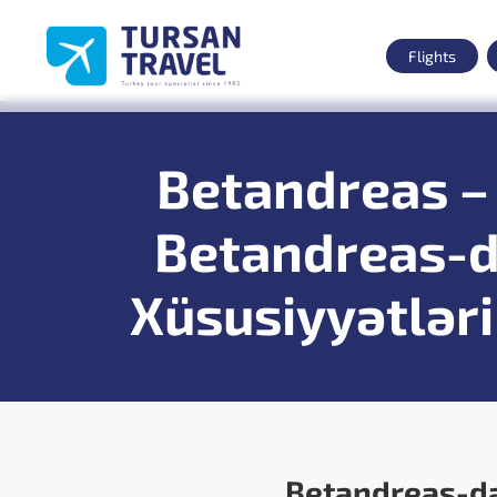
Flights
Betandreas –
Name Sur
Betandreas-da
Xüsusiyyətləri
E-mail Add
Message
Betandreas-da