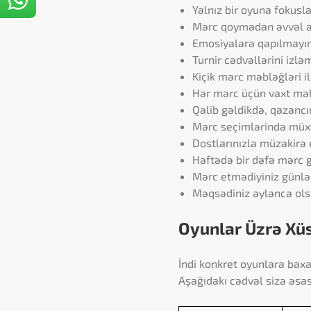
Yalnız bir oyuna fokusl
Mərc qoymadan əvvəl ən
Emosiyalara qapılmayın –
Turnir cədvəllərini izl
Kiçik mərc məbləğləri il
Hər mərc üçün vaxt məh
Qalib gəldikdə, qazancın
Mərc seçimlərində müxtə
Dostlarınızla müzakirə 
Həftədə bir dəfə mərc g
Mərc etmədiyiniz günlər
Məqsədiniz əyləncə ols
Oyunlar Üzrə Xü
İndi konkret oyunlara baxa
Aşağıdakı cədvəl sizə əsas