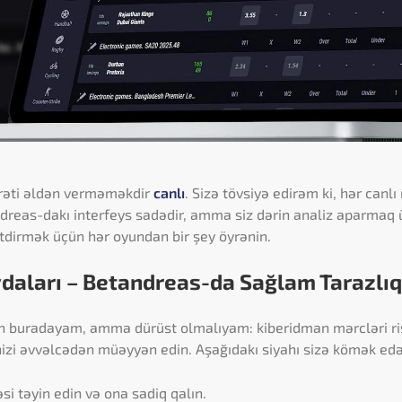
əti əldən verməməkdir
canlı
. Sizə tövsiyə edirəm ki, hər can
ndreas-dakı interfeys sadədir, amma siz dərin analiz aparmaq ü
etdirmək üçün hər oyundan bir şey öyrənin.
aları – Betandreas-da Sağlam Tarazlıq
n buradayam, amma dürüst olmalıyam: kiberidman mərcləri ris
zi əvvəlcədən müəyyən edin. Aşağıdakı siyahı sizə kömək ed
i təyin edin və ona sadiq qalın.